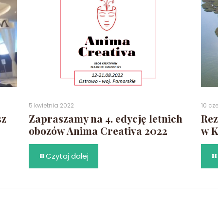
5 kwietnia 2022
10 cz
sz
Zapraszamy na 4. edycję letnich
Rez
obozów Anima Creativa 2022
w K
Czytaj dalej